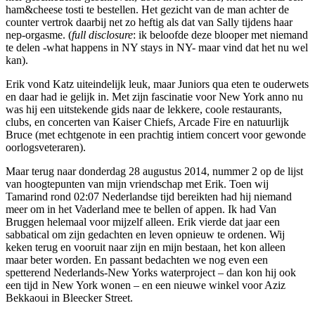
ham&cheese tosti te bestellen. Het gezicht van de man achter de
counter vertrok daarbij net zo heftig als dat van Sally tijdens haar
nep-orgasme. (
full disclosure
: ik beloofde deze blooper met niemand
te delen -what happens in NY stays in NY- maar vind dat het nu wel
kan).
Erik vond Katz uiteindelijk leuk, maar Juniors qua eten te ouderwets
en daar had ie gelijk in. Met zijn fascinatie voor New York anno nu
was hij een uitstekende gids naar de lekkere, coole restaurants,
clubs, en concerten van Kaiser Chiefs, Arcade Fire en natuurlijk
Bruce (met echtgenote in een prachtig intiem concert voor gewonde
oorlogsveteraren).
Maar terug naar donderdag 28 augustus 2014, nummer 2 op de lijst
van hoogtepunten van mijn vriendschap met Erik. Toen wij
Tamarind rond 02:07 Nederlandse tijd bereikten had hij niemand
meer om in het Vaderland mee te bellen of appen. Ik had Van
Bruggen helemaal voor mijzelf alleen. Erik vierde dat jaar een
sabbatical om zijn gedachten en leven opnieuw te ordenen. Wij
keken terug en vooruit naar zijn en mijn bestaan, het kon alleen
maar beter worden. En passant bedachten we nog even een
spetterend Nederlands-New Yorks waterproject – dan kon hij ook
een tijd in New York wonen – en een nieuwe winkel voor Aziz
Bekkaoui in Bleecker Street.