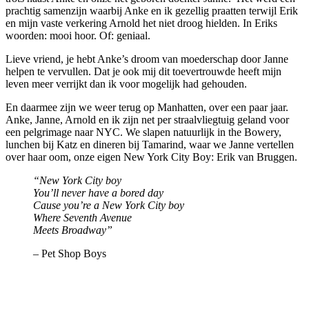
prachtig samenzijn waarbij Anke en ik gezellig praatten terwijl Erik
en mijn vaste verkering Arnold het niet droog hielden. In Eriks
woorden: mooi hoor. Of: geniaal.
Lieve vriend, je hebt Anke’s droom van moederschap door Janne
helpen te vervullen. Dat je ook mij dit toevertrouwde heeft mijn
leven meer verrijkt dan ik voor mogelijk had gehouden.
En daarmee zijn we weer terug op Manhatten, over een paar jaar.
Anke, Janne, Arnold en ik zijn net per straalvliegtuig geland voor
een pelgrimage naar NYC. We slapen natuurlijk in the Bowery,
lunchen bij Katz en dineren bij Tamarind, waar we Janne vertellen
over haar oom, onze eigen New York City Boy: Erik van Bruggen.
“New York City boy
You’ll never have a bored day
Cause you’re a New York City boy
Where Seventh Avenue
Meets Broadway”
– Pet Shop Boys