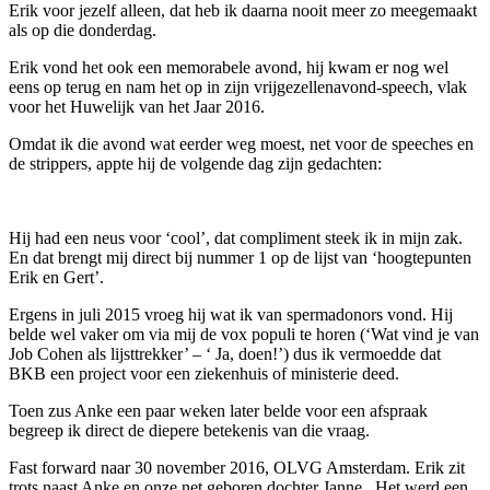
Erik voor jezelf alleen, dat heb ik daarna nooit meer zo meegemaakt
als op die donderdag.
Erik vond het ook een memorabele avond, hij kwam er nog wel
eens op terug en nam het op in zijn vrijgezellenavond-speech, vlak
voor het Huwelijk van het Jaar 2016.
Omdat ik die avond wat eerder weg moest, net voor de speeches en
de strippers, appte hij de volgende dag zijn gedachten:
Hij had een neus voor ‘cool’, dat compliment steek ik in mijn zak.
En dat brengt mij direct bij nummer 1 op de lijst van ‘hoogtepunten
Erik en Gert’.
Ergens in juli 2015 vroeg hij wat ik van spermadonors vond. Hij
belde wel vaker om via mij de vox populi te horen (‘Wat vind je van
Job Cohen als lijsttrekker’ – ‘ Ja, doen!’) dus ik vermoedde dat
BKB een project voor een ziekenhuis of ministerie deed.
Toen zus Anke een paar weken later belde voor een afspraak
begreep ik direct de diepere betekenis van die vraag.
Fast forward naar 30 november 2016, OLVG Amsterdam. Erik zit
trots naast Anke en onze net geboren dochter Janne. Het werd een