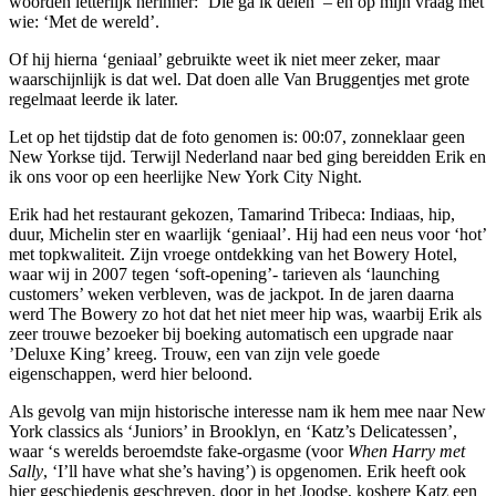
woorden letterlijk herinner: ‘Die ga ik delen’ – en op mijn vraag met
wie: ‘Met de wereld’.
Of hij hierna ‘geniaal’ gebruikte weet ik niet meer zeker, maar
waarschijnlijk is dat wel. Dat doen alle Van Bruggentjes met grote
regelmaat leerde ik later.
Let op het tijdstip dat de foto genomen is: 00:07, zonneklaar geen
New Yorkse tijd. Terwijl Nederland naar bed ging bereidden Erik en
ik ons voor op een heerlijke New York City Night.
Erik had het restaurant gekozen, Tamarind Tribeca: Indiaas, hip,
duur, Michelin ster en waarlijk ‘geniaal’. Hij had een neus voor ‘hot’
met topkwaliteit. Zijn vroege ontdekking van het Bowery Hotel,
waar wij in 2007 tegen ‘soft-opening’- tarieven als ‘launching
customers’ weken verbleven, was de jackpot. In de jaren daarna
werd The Bowery zo hot dat het niet meer hip was, waarbij Erik als
zeer trouwe bezoeker bij boeking automatisch een upgrade naar
’Deluxe King’ kreeg. Trouw, een van zijn vele goede
eigenschappen, werd hier beloond.
Als gevolg van mijn historische interesse nam ik hem mee naar New
York classics als ‘Juniors’ in Brooklyn, en ‘Katz’s Delicatessen’,
waar ‘s werelds beroemdste fake-orgasme (voor
When Harry met
Sally
, ‘I’ll have what she’s having’) is opgenomen. Erik heeft ook
hier geschiedenis geschreven, door in het Joodse, koshere Katz een