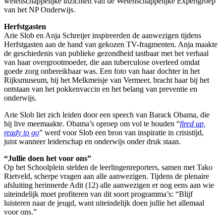
wetenschappelijke inzichten van de Wetenschappelijke Expertgroep
van het NP Onderwijs.
Herfstgasten
Arie Slob en Anja Schreijer inspireerden de aanwezigen tijdens
Herfstgasten aan de hand van gekozen TV-fragmenten. Anja maakte
de geschiedenis van publieke gezondheid tastbaar met het verhaal
van haar overgrootmoeder, die aan tuberculose overleed omdat
goede zorg onbereikbaar was. Een foto van haar dochter in het
Rijksmuseum, bij het Melkmeisje van Vermeer, bracht haar bij het
ontstaan van het pokkenvaccin en het belang van preventie en
onderwijs.
Arie Slob liet zich leiden door een speech van Barack Obama, die
hij live meemaakte. Obama’s oproep om vol te houden “
fired up,
ready to go
” werd voor Slob een bron van inspiratie in crisistijd,
juist wanneer leiderschap en onderwijs onder druk staan.
“Jullie doen het voor ons”
Op het Schoolplein stelden de leerlingenreporters, samen met Tako
Rietveld, scherpe vragen aan alle aanwezigen. Tijdens de plenaire
afsluiting herinnerde Adit (12) alle aanwezigen er nog eens aan wie
uiteindelijk moet profiteren van dit soort programma’s: “Blijf
luisteren naar de jeugd, want uiteindelijk doen jullie het allemaal
voor ons.”