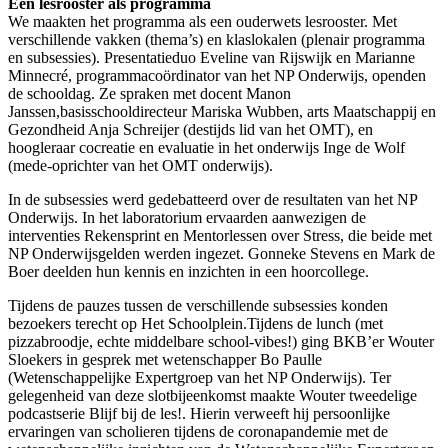
Een lesrooster als programma
We maakten het programma als een ouderwets lesrooster. Met
verschillende vakken (thema’s) en klaslokalen (plenair programma
en subsessies). Presentatieduo Eveline van Rijswijk en Marianne
Minnecré,
programmacoördinator
van het NP Onderwijs, openden
de schooldag. Ze spraken met docent Manon
Janssen,basisschooldirecteur Mariska Wubben, arts Maatschappij en
Gezondheid Anja Schreijer (destijds lid van het OMT), en
hoogleraar cocreatie en evaluatie in het onderwijs Inge de Wolf
(mede-oprichter van het OMT onderwijs).
In de subsessies werd gedebatteerd over de resultaten van het NP
Onderwijs. In het laboratorium ervaarden aanwezigen de
interventies Rekensprint en Mentorlessen over Stress, die beide met
NP Onderwijsgelden werden ingezet. Gonneke Stevens en Mark de
Boer deelden hun kennis en inzichten in een hoorcollege.
Tijdens de pauzes tussen de verschillende subsessies konden
bezoekers terecht op Het Schoolplein.Tijdens de lunch (met
pizzabroodje, echte middelbare school-vibes!) ging BKB’er Wouter
Sloekers in gesprek met wetenschapper Bo Paulle
(Wetenschappelijke Expertgroep van het NP Onderwijs). Ter
gelegenheid van deze slotbijeenkomst maakte Wouter tweedelige
podcastserie Blijf bij de les!. Hierin verweeft hij persoonlijke
ervaringen van scholieren tijdens de coronapandemie met de