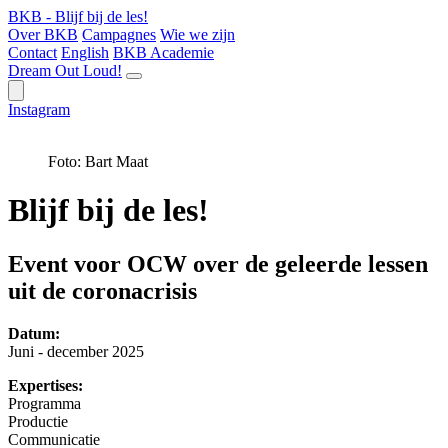
BKB - Blijf bij de les!
Over BKB
Campagnes
Wie we zijn
Contact
English
BKB Academie
Dream Out Loud!
Instagram
Foto: Bart Maat
Blijf bij de les!
Event voor OCW over de geleerde lessen
uit de coronacrisis
Datum:
Juni - december 2025
Expertises:
Programma
Productie
Communicatie