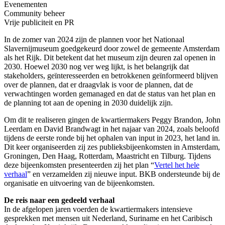
Evenementen
Community beheer
Vrije publiciteit en PR
In de zomer van 2024 zijn de plannen voor het Nationaal
Slavernijmuseum goedgekeurd door zowel de gemeente Amsterdam
als het Rijk. Dit betekent dat het museum zijn deuren zal openen in
2030. Hoewel 2030 nog ver weg lijkt, is het belangrijk dat
stakeholders, geïnteresseerden en betrokkenen geïnformeerd blijven
over de plannen, dat er draagvlak is voor de plannen, dat de
verwachtingen worden gemanaged en dat de status van het plan en
de planning tot aan de opening in 2030 duidelijk zijn.
Om dit te realiseren gingen de kwartiermakers Peggy Brandon, John
Leerdam en David Brandwagt in het najaar van 2024, zoals beloofd
tijdens de eerste ronde bij het ophalen van input in 2023, het land in.
Dit keer organiseerden zij zes publieksbijeenkomsten in Amsterdam,
Groningen, Den Haag, Rotterdam, Maastricht en Tilburg. Tijdens
deze bijeenkomsten presenteerden zij het plan “
Vertel het hele
verhaal
” en verzamelden zij nieuwe input. BKB ondersteunde bij de
organisatie en uitvoering van de bijeenkomsten.
De reis naar een gedeeld verhaal
In de afgelopen jaren voerden de kwartiermakers intensieve
gesprekken met mensen uit Nederland, Suriname en het Caribisch