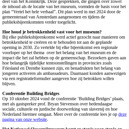
deel van het Koninkrijk. Deze gesprekken, die gingen over zowel
de inhoud als de locatie van het museum, vormden de basis voor het
plan “Vertel het hele verhaal”. Dit plan werd in mei 2024 door de
gemeenteraad van Amsterdam aangenomen en tijdens de
publieksbijeenkomsten verder toegelicht.
Hoe houd je betrokkenheid vast voor het museum?
Bij elke publieksbijeenkomst werd actief gezocht naar manieren om
betrokkenheid te creëren en te behouden tot aan de geplande
opening in 2030. Zo vertelde bij elke bijeenkomst een regionale
voorloper op het thema over het belang van het museum en de
impact die het zal hebben op de gemeenschap. Bezoekers gaven aan
hoe belangrijk tijdelijke tentoonstellingen in provincies zoals
Friesland en Drenthe kunnen zijn, en benadrukten het belang van
jongeren activeren als ambassadeurs. Daarnaast konden aanwezigen
via een registratieformulier aangeven hoe zij betrokken willen
blijven.
Conferentie Building Bridges
Op 10 oktober 2024 vond de conferentie ‘Building Bridges’ plaats,
met als gastspreker prof. Bryan Stevenson over hedendaagse
sociale, culturele en jurdische doorwerking van slavernij en hoe
Nederland hiermee omgaat. Meer over de conferentie lees je op
deze
pagina van onze website
.