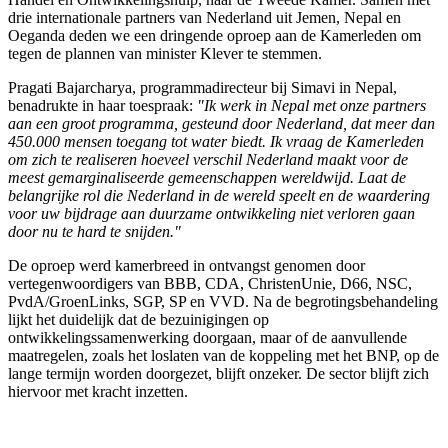
drie internationale partners van Nederland uit Jemen, Nepal en
Oeganda deden we een dringende oproep aan de Kamerleden om
tegen de plannen van minister Klever te stemmen.
Pragati Bajarcharya, programmadirecteur bij Simavi in Nepal,
benadrukte in haar toespraak:
"Ik werk in Nepal met onze partners
aan een groot programma, gesteund door Nederland, dat meer dan
450.000 mensen toegang tot water biedt. Ik vraag de Kamerleden
om zich te realiseren hoeveel verschil Nederland maakt voor de
meest gemarginaliseerde gemeenschappen wereldwijd. Laat de
belangrijke rol die Nederland in de wereld speelt en de waardering
voor uw bijdrage aan duurzame ontwikkeling niet verloren gaan
door nu te hard te snijden."
De oproep werd kamerbreed in ontvangst genomen door
vertegenwoordigers van BBB, CDA, ChristenUnie, D66, NSC,
PvdA/GroenLinks, SGP, SP en VVD. Na de begrotingsbehandeling
lijkt het duidelijk dat de bezuinigingen op
ontwikkelingssamenwerking doorgaan, maar of de aanvullende
maatregelen, zoals het loslaten van de koppeling met het BNP, op de
lange termijn worden doorgezet, blijft onzeker. De sector blijft zich
hiervoor met kracht inzetten.