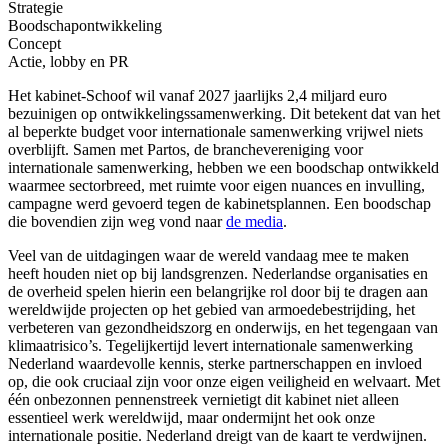
Strategie
Boodschapontwikkeling
Concept
Actie, lobby en PR
Het kabinet-Schoof wil vanaf 2027 jaarlijks 2,4 miljard euro
bezuinigen op ontwikkelingssamenwerking. Dit betekent dat van het
al beperkte budget voor internationale samenwerking vrijwel niets
overblijft. Samen met Partos, de branchevereniging voor
internationale samenwerking, hebben we een boodschap ontwikkeld
waarmee sectorbreed, met ruimte voor eigen nuances en invulling,
campagne werd gevoerd tegen de kabinetsplannen. Een boodschap
die bovendien zijn weg vond naar
de media
.
Veel van de uitdagingen waar de wereld vandaag mee te maken
heeft houden niet op bij landsgrenzen. Nederlandse organisaties en
de overheid spelen hierin een belangrijke rol door bij te dragen aan
wereldwijde projecten op het gebied van armoedebestrijding, het
verbeteren van gezondheidszorg en onderwijs, en het tegengaan van
klimaatrisico’s. Tegelijkertijd levert internationale samenwerking
Nederland waardevolle kennis, sterke partnerschappen en invloed
op, die ook cruciaal zijn voor onze eigen veiligheid en welvaart. Met
één onbezonnen pennenstreek vernietigt dit kabinet niet alleen
essentieel werk wereldwijd, maar ondermijnt het ook onze
internationale positie. Nederland dreigt van de kaart te verdwijnen.