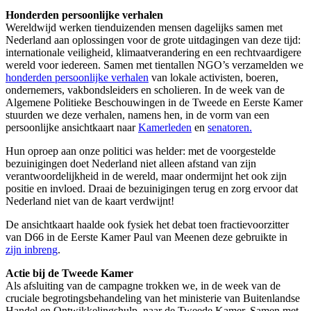
Honderden persoonlijke verhalen
Wereldwijd werken tienduizenden mensen dagelijks samen met
Nederland aan oplossingen voor de grote uitdagingen van deze tijd:
internationale veiligheid, klimaatverandering en een rechtvaardigere
wereld voor iedereen. Samen met tientallen NGO’s verzamelden we
honderden persoonlijke verhalen
van lokale activisten, boeren,
ondernemers, vakbondsleiders en scholieren. In de week van de
Algemene Politieke Beschouwingen in de Tweede en Eerste Kamer
stuurden we deze verhalen, namens hen, in de vorm van een
persoonlijke ansichtkaart naar
Kamerleden
en
senatoren.
Hun oproep aan onze politici was helder: met de voorgestelde
bezuinigingen doet Nederland niet alleen afstand van zijn
verantwoordelijkheid in de wereld, maar ondermijnt het ook zijn
positie en invloed. Draai de bezuinigingen terug en zorg ervoor dat
Nederland niet van de kaart verdwijnt!
De ansichtkaart haalde ook fysiek het debat toen fractievoorzitter
van D66 in de Eerste Kamer Paul van Meenen deze gebruikte in
zijn inbreng
.
Actie bij de Tweede Kamer
Als afsluiting van de campagne trokken we, in de week van de
cruciale begrotingsbehandeling van het ministerie van Buitenlandse
Handel en Ontwikkelingshulp, naar de Tweede Kamer. Samen met