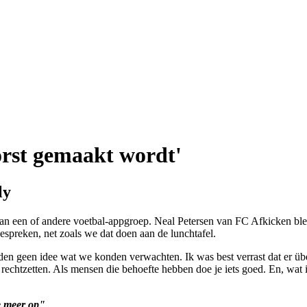
orst gemaakt wordt'
ly
gd aan een of andere voetbal-appgroep. Neal Petersen van FC Afkicken 
preken, net zoals we dat doen aan de lunchtafel.
en geen idee wat we konden verwachten. Ik was best verrast dat er übe
echtzetten. Als mensen die behoefte hebben doe je iets goed. En, wat ik
e meer op"