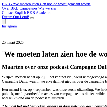
BKB - 'We moeten laten zien hoe de worst gemaakt wordt'
Over BKB
Campagnes
Wie we zijn
Contact
English
BKB Academie
Dream Out Loud!
Instagram
25 maart 2025
'We moeten laten zien hoe de w
Maarten over onze podcast Campagne Dai
‘Vrijwel meteen nadat op 7 juli het kabinet viel, werd ik toegevoe
Campagne Daily, waarin we elke dag het nieuws over de campagne bes
Een maand later, op 4 september, was onze eerste uitzending. We hadd
publiek, met bijvoorbeeld reacties van campagneteams die iets wilden r
heel leuk vond om de podcast te luisteren.
"Je moet het spel bespreken, anders zit daar helemaal geen control