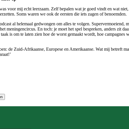
 was voor mij echt leerzaam. Zelf bepalen wat je goed vindt en wat niet
neerzetten. Soms waren we ook de eersten die iets zagen of benoemden.
 podcast al helemaal gedwongen om alles te volgen. Supervermoeiend, maa
an het meningencircus. En toch: je moet het spel bespreken, anders zit
nze taak is om te laten zien hoe de worst gemaakt wordt, hoe campagne
e doen: de Zuid-Afrikaanse, Europese en Amerikaanse. Wat mij betreft 
raat!’