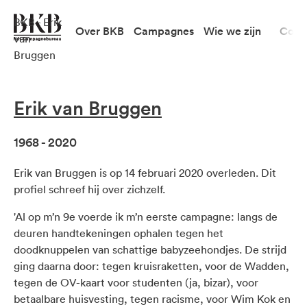
BKB - Erik
Over BKB
Campagnes
Wie we zijn
Cont
van
Bruggen
Erik van Bruggen
1968 - 2020
Erik van Bruggen is op 14 februari 2020 overleden. Dit
profiel schreef hij over zichzelf.
'Al op m’n 9e voerde ik m’n eerste campagne: langs de
deuren handtekeningen ophalen tegen het
doodknuppelen van schattige babyzeehondjes. De strijd
ging daarna door: tegen kruisraketten, voor de Wadden,
tegen de OV-kaart voor studenten (ja, bizar), voor
betaalbare huisvesting, tegen racisme, voor Wim Kok en