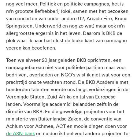
nog veel meer. Politiek en politieke campagnes, het is
m’n grootste liefhebberij (oké, samen met het bezoeken
van concerten van onder andere U2, Arcade Fire, Bruce
Springsteen, Underworld en nog zo wat) maar ook m’n
allergrootste ergernis in het leven. Daarom is BKB de
plek waar ik naar hartelust de leuke kant van campagne
voeren kan beoefenen.
Toen we alweer 20 jaar geleden BKB oprichtten, een
campagnebureau niet voor politieke partijen maar voor
bedrijven, overheden en NGO’s wist ik niet wat voor een
prachttijd ons te wachten stond. De BKB Academie met
honderden talenten voerde ons langs verkiezingen in de
Verenigde Staten, Zuid-Afrika en tal van Europese
landen. Voormalige academici belandden zelfs in de
directie van BKB. En die geweldige projecten voor het
ministerie van Buitenlandse Zaken, de conventie van
Achlum voor Achmea, ACT en mooie dingen doen voor
de ASN-bank
en nu doe ik heel veel andere projecten te