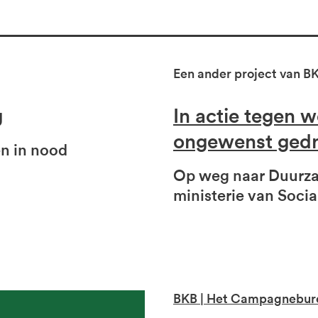
Een ander project van B
g
In actie tegen w
ongewenst ged
en in nood
Op weg naar Duurza
ministerie van Soci
BKB | Het Campagnebur