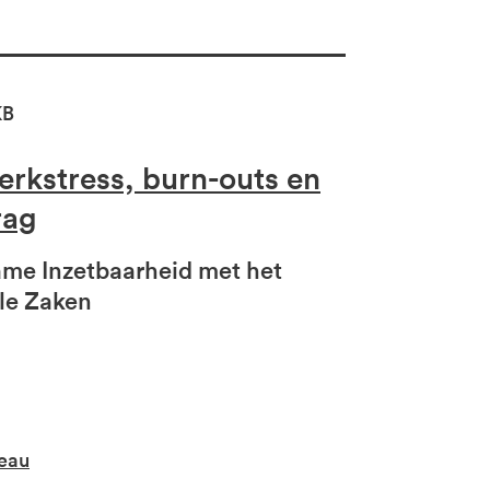
KB
erkstress, burn-outs en
rag
me Inzetbaarheid met het
ale Zaken
eau