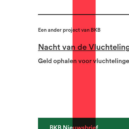
Een ander project van BKB
Nacht van de Vluchtelin
Geld ophalen voor vluchteling
BKB Nieuwsbrief