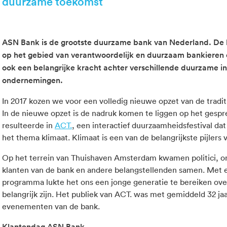
duurzame toekomst
ASN Bank is de grootste duurzame bank van Nederland. De 
op het gebied van verantwoordelijk en duurzaam bankieren 
ook een belangrijke kracht achter verschillende duurzame ini
ondernemingen.
In 2017 kozen we voor een volledig nieuwe opzet van de tradi
In de nieuwe opzet is de nadruk komen te liggen op het gespr
resulteerde in
ACT.
, een interactief duurzaamheidsfestival da
het thema klimaat. Klimaat is een van de belangrijkste pijlers
Op het terrein van Thuishaven Amsterdam kwamen politici, on
klanten van de bank en andere belangstellenden samen. Met
programma lukte het ons een jonge generatie te bereiken ove
belangrijk zijn. Het publiek van ACT. was met gemiddeld 32 ja
evenementen van de bank.
Klantendag ASN Bank