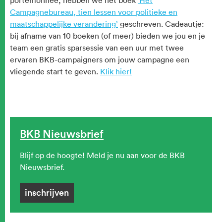
portemonnee, hebben we het boek
'Het
Campagnebureau, tien lessen voor politieke en
maatschappelijke verandering’
geschreven. Cadeautje:
bij afname van 10 boeken (of meer) bieden we jou en je
team een gratis sparsessie van een uur met twee
ervaren BKB-campaigners om jouw campagne een
vliegende start te geven.
Klik hier!
BKB Nieuwsbrief
Blijf op de hoogte! Meld je nu aan voor de BKB
Nieuwsbrief.
inschrijven