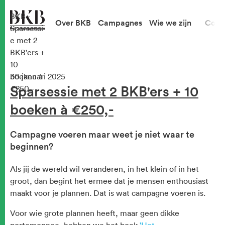
BKB -
Over BKB
Campagnes
Wie we zijn
Cont
Sparsessi
e met 2
BKB'ers +
10
boeken à
30 januari 2025
Sparsessie met 2 BKB'ers + 10
€250,-
boeken à €250,-
Campagne voeren maar weet je niet waar te
beginnen?
Als jij de wereld wil veranderen, in het klein of in het
groot, dan begint het ermee dat je mensen enthousiast
maakt voor je plannen. Dat is wat campagne voeren is.
Voor wie grote plannen heeft, maar geen dikke