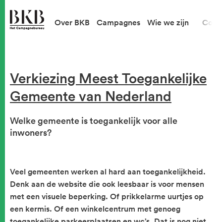
Over BKB
Campagnes
Wie we zijn
Cont
Verkiezing Meest Toegankelijke
Gemeente van Nederland
Welke gemeente is toegankelijk voor alle
inwoners?
Veel gemeenten werken al hard aan toegankelijkheid.
Denk aan de website die ook leesbaar is voor mensen
met een visuele beperking. Of prikkelarme uurtjes op
een kermis. Of een winkelcentrum met genoeg
toegankelijke parkeerplaatsen en wc’s. Dat is nog niet