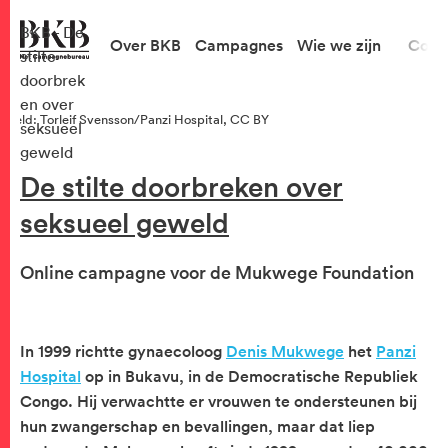
BKB - De
Over BKB
Campagnes
Wie we zijn
Cont
stilte
doorbrek
en over
Beeld: Torleif Svensson/Panzi Hospital, CC BY
seksueel
geweld
De stilte doorbreken over
seksueel geweld
Online campagne voor de Mukwege Foundation
In 1999 richtte gynaecoloog
Denis Mukwege
het
Panzi
Hospital
op in Bukavu, in de Democratische Republiek
Congo. Hij verwachtte er vrouwen te ondersteunen bij
hun zwangerschap en bevallingen, maar dat liep