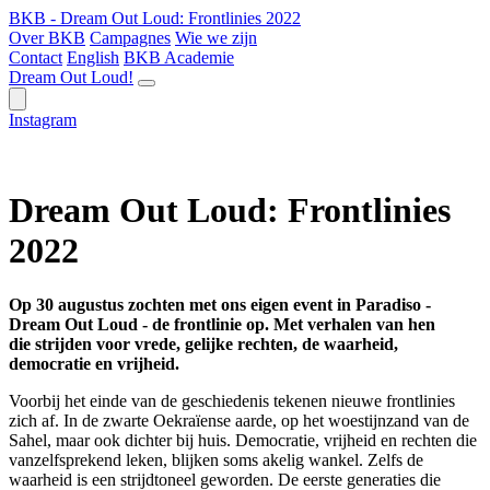
BKB - Dream Out Loud: Frontlinies 2022
Over BKB
Campagnes
Wie we zijn
Contact
English
BKB Academie
Dream Out Loud!
Instagram
Dream Out Loud: Frontlinies
2022
Op 30 augustus zochten met ons eigen event in Paradiso -
Dream Out Loud - de frontlinie op. Met verhalen van hen
die strijden voor vrede, gelijke rechten, de waarheid,
democratie en vrijheid.
Voorbij het einde van de geschiedenis tekenen nieuwe frontlinies
zich af. In de zwarte Oekraïense aarde, op het woestijnzand van de
Sahel, maar ook dichter bij huis. Democratie, vrijheid en rechten die
vanzelfsprekend leken, blijken soms akelig wankel. Zelfs de
waarheid is een strijdtoneel geworden. De eerste generaties die