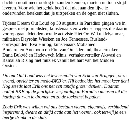
dachten nooit meer oorlog te zouden kennen, moeten nu toch strijd
leveren. Voor wie het geluk heeft dat niet aan den lijve te
ondervinden betekent dat: je uitspreken en de ogen niet sluiten.
Tijdens Dream Out Loud op 30 augustus in Paradiso gingen we in
gesprek met journalisten, kunstenaars en wetenschappers die daarin
voorop gaan. Met democratie activiste Htet Oo Wai uit Myanmar,
militairen Dayrohn Wiesken en Joe Tennessee, Rusland-
correspondent Eva Hartog, kunstenaars Mohamed
Boujarra en Anemoon on Fire van Outsiderland, theatermakers
Daria Bukvić en Hadewych Minis, verhalenverteller Akwasi en
Ramallah Rising met muziek vanuit het hart van het Midden-
Oosten.
Dream Out Loud was het levensmotto van Erik van Bruggen, onze
vriend, oprichter en mede-BKB’er. Hij bedoelde: het moet keer tien!
Nog steeds laat Erik ons net een tandje groter denken. Daarom
nodigt BKB op de jaarlijkse verjaardag in Paradiso mensen uit die
hardop durven te dromen en zo de toekomst bepalen.
Zoals Erik was willen wij ons bestaan vieren: eigenwijs, verbindend,
inspirerend, dwars en altijd actie aan het voeren, ook terwijl je een
biertje drinkt in de club.